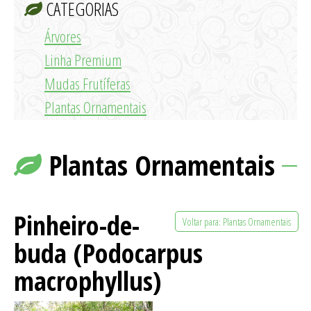
CATEGORIAS
Parceiros
Árvores
Galeria
Linha Premium
Mudas Frutíferas
Novidades
Plantas Ornamentais
Contato
Plantas Ornamentais
Pinheiro-de-
Voltar para: Plantas Ornamentais
buda (Podocarpus
macrophyllus)