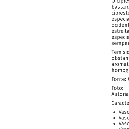
O cipr
bastard
ciprest
especia
ociden
estreit
espéci
semperv
Tem sid
obstan
aromáti
homogen
Fonte: 
Foto:
Autoria
Caracte
Vaso
Vaso
Vaso