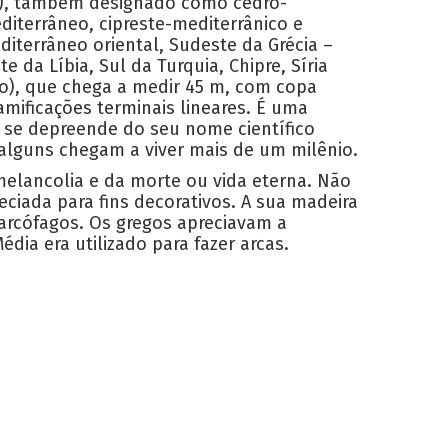
ae), também designado como cedro-
diterrâneo, cipreste-mediterrânico e
diterrâneo oriental, Sudeste da Grécia –
 da Líbia, Sul da Turquia, Chipre, Síria
ão), que chega a medir 45 m, com copa
amificações terminais lineares. É uma
 se depreende do seu nome científico
 alguns chegam a viver mais de um milênio.
melancolia e da morte ou vida eterna. Não
iada para fins decorativos. A sua madeira
sarcófagos. Os gregos apreciavam a
ia era utilizado para fazer arcas.