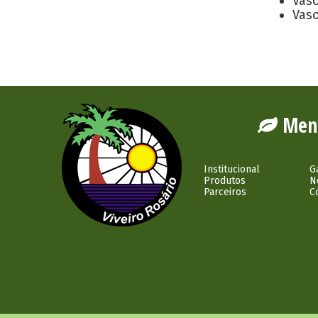
Vaso
Vaso
Men
Institucional
G
Produtos
N
Parceiros
C