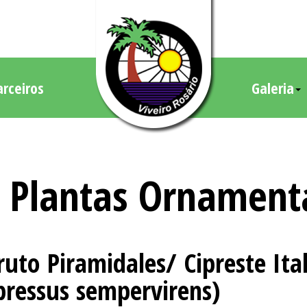
arceiros
Galeria
Plantas Ornament
uto Piramidales/ Cipreste Ita
pressus sempervirens)