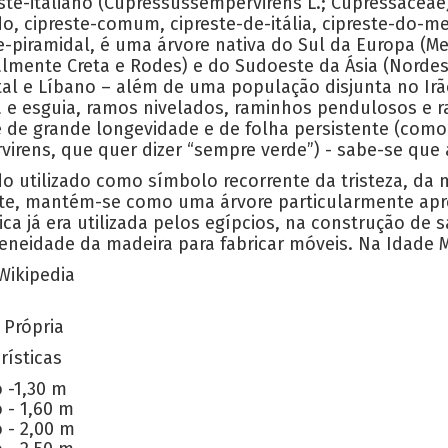
este-italiano (Cupressussempervirens L.; Cupressace
o, cipreste-comum, cipreste-de-itália, cipreste-do-me
e-piramidal, é uma árvore nativa do Sul da Europa (Me
lmente Creta e Rodes) e do Sudoeste da Ásia (Nordeste
tal e Líbano – além de uma população disjunta no Ir
a e esguia, ramos nivelados, raminhos pendulosos e r
e de grande longevidade e de folha persistente (como
irens, que quer dizer “sempre verde”) - sabe-se que
o utilizado como símbolo recorrente da tristeza, da 
te, mantém-se como uma árvore particularmente aprec
ca já era utilizada pelos egípcios, na construção de 
eidade da madeira para fabricar móveis. Na Idade Méd
Wikipedia
 Própria
rísticas
 -1,30 m
 - 1,60 m
 - 2,00 m