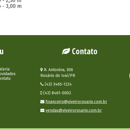
 - 2,50 m
 - 3,00 m
u
Contato
aleria
R. Antonina, 306
ovidades
Rosário do Ivaí/PR
ontato
(43) 3465-1224
(43) 8461-0002
financeiro@viveirorosario.com.br
vendas@viveirorosario.com.br