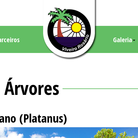
arceiros
Galeria
Árvores
tano (Platanus)