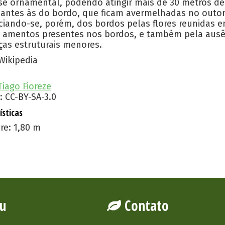
sse ornamental, podendo atingir mais de 30 metros de
antes às do bordo, que ficam avermelhadas no outon
ciando-se, porém, dos bordos pelas flores reunidas e
 amentos presentes nos bordos, e também pela ausênc
ças estruturais menores.
Wikipedia
Tiago Fioreze
: CC-BY-SA-3.0
ísticas
re: 1,80 m
u
Contato