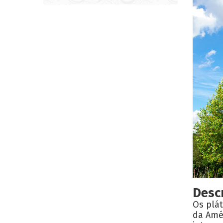
Desc
Os plá
da Amér