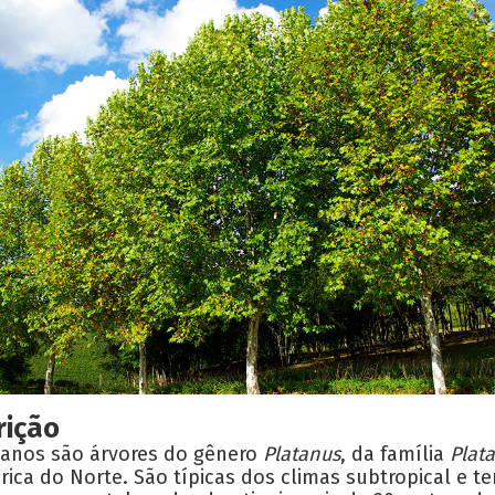
rição
tanos são árvores do gênero
Platanus
, da família
Plat
ica do Norte. São típicas dos climas subtropical e t